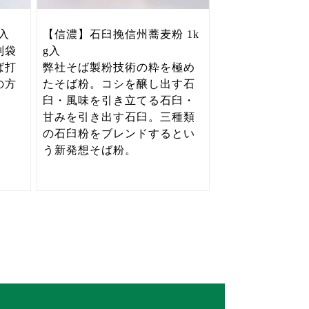
入
【信濃】石臼挽信州蕎麦粉 1k
別袋
g入
ば打
弊社そば製粉技術の粋を極め
の方
たそば粉。コシを醸し出す石
臼・風味を引き立てる石臼・
甘みを引き出す石臼。三種類
の石臼粉をブレンドするとい
う新発想そば粉。