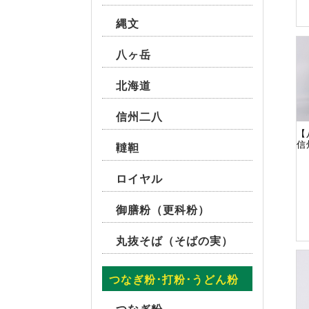
縄文
八ヶ岳
北海道
信州二八
【
信
韃靼
ロイヤル
御膳粉（更科粉）
丸抜そば（そばの実）
つなぎ粉･打粉･うどん粉