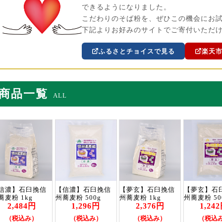
できるようになりました。
こだわりのそば粉を、ぜひこの機会にお
下記よりお好みのサイトでご寄付いただ
ふるさとチョイスで見る
楽天
商品一覧
ALL
信濃】石臼挽信
【信濃】石臼挽信
【夢玄】石臼挽信
【夢玄】石
蕎麦粉 1kg
州蕎麦粉 500g
州蕎麦粉 1kg
州蕎麦粉 50
2,484円
1,296円
2,376円
1,24
（税込み）
（税込み）
（税込み）
（税込