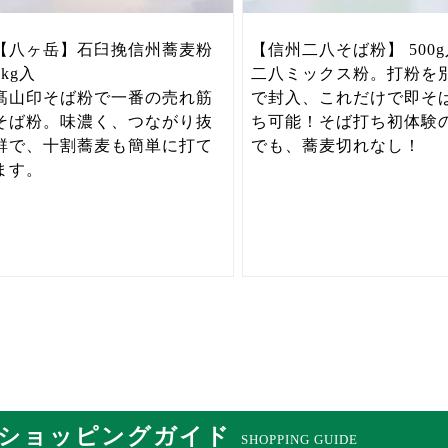
【八ヶ岳】石臼挽信州蕎麦粉
【信州二八そば粉】 500g
1kg入
二八ミックス粉。打粉を
髙山印そば粉で一番の売れ筋
で封入、これだけで即そ
そば粉。味濃く、つながり抜
ち可能！そば打ち初体験
群で、十割蕎麦も簡単に打て
でも、蕎麦切れなし！
ます。
ショッピングガイド
SHOPPING GUIDE