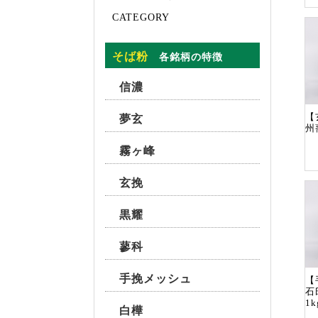
CATEGORY
そば粉
各銘柄の特徴
信濃
【
夢玄
州
霧ヶ峰
玄挽
黒耀
蓼科
手挽メッシュ
【
石
1k
白樺