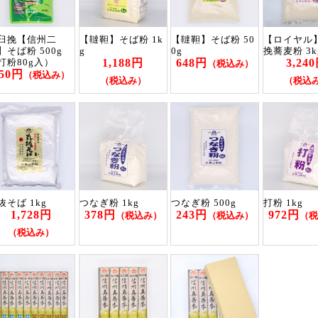
臼挽【信州二
【韃靼】そば粉 1k
【韃靼】そば粉 50
【ロイヤル
】そば粉 500g
g
0g
挽蕎麦粉 3k
1,188円
648円
3,24
打粉80g入）
（税込み）
950円
（税込み）
（税込み）
（税込
抜そば 1kg
つなぎ粉 1kg
つなぎ粉 500g
打粉 1kg
1,728円
378円
243円
972円
（税込み）
（税込み）
（税
（税込み）