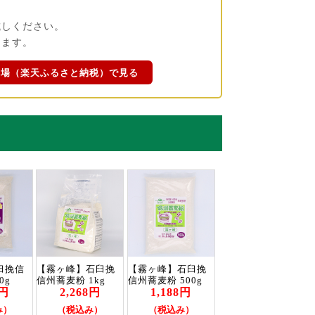
試しください。
けます。
市場（楽天ふるさと納税）で見る
臼挽信
【霧ヶ峰】石臼挽
【霧ヶ峰】石臼挽
0g
信州蕎麦粉 1kg
信州蕎麦粉 500g
2円
2,268円
1,188円
み）
（税込み）
（税込み）