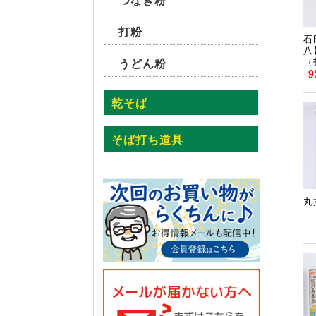
つなぎ粉
打粉
石
八
（
うどん粉
乾そば
そば打ち道具
丸