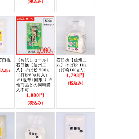
（税込み）
石臼挽
《お試しセール》
石臼挽【信州二
g
石臼挽【信州二
八】そば粉 1kg
八】そば粉 500g
（打粉160g入）
込み）
1,793円
（打粉80g封入）
※1世帯1回限り ※
（税込み）
他商品との同時購
入不可
1,080円
（税込み）