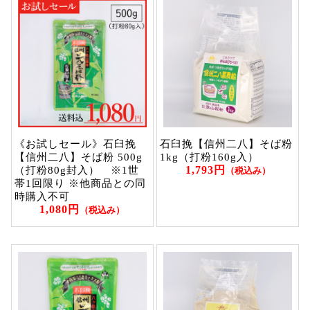
《お試しセール》石臼挽
石臼挽【信州二八】そば粉
【信州二八】そば粉 500g
1kg（打粉160g入）
1,793円
（打粉80g封入） ※1世
（税込み）
帯1回限り ※他商品との同
時購入不可
1,080円
（税込み）