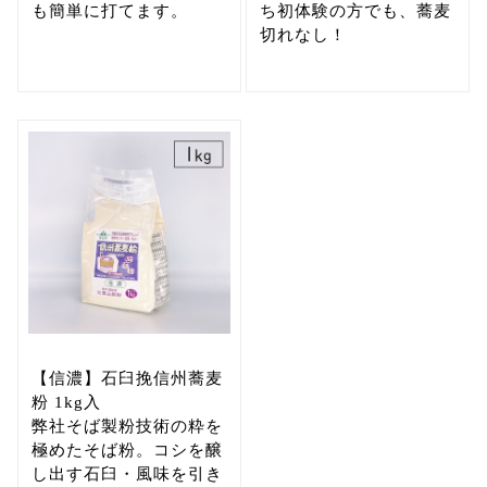
も簡単に打てます。
ち初体験の方でも、蕎麦
切れなし！
【信濃】石臼挽信州蕎麦
粉 1kg入
弊社そば製粉技術の粋を
極めたそば粉。コシを醸
し出す石臼・風味を引き