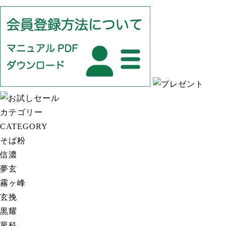
カテゴリー
CATEGORY
そば粉
各銘柄の特徴
信濃
夢玄
霧ヶ峰
玄挽
黒耀
蓼科