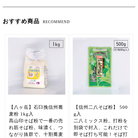
おすすめ商品
RECOMMEND
【八ヶ岳】石臼挽信州蕎
【信州二八そば粉】 500
麦粉 1kg入
g入
髙山印そば粉で一番の売
二八ミックス粉。打粉を
れ筋そば粉。味濃く、つ
別袋で封入、これだけで
ながり抜群で、十割蕎麦
即そば打ち可能！そば打