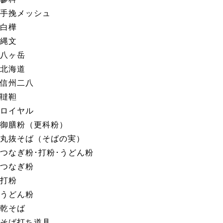
手挽メッシュ
白樺
縄文
八ヶ岳
北海道
信州二八
韃靼
ロイヤル
御膳粉（更科粉）
丸抜そば（そばの実）
つなぎ粉･打粉･うどん粉
つなぎ粉
打粉
うどん粉
乾そば
そば打ち道具