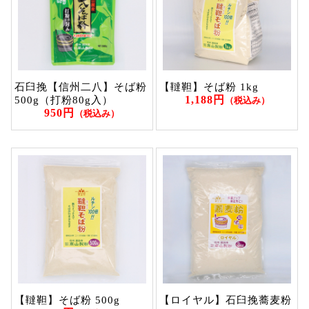
石臼挽【信州二八】そば粉
【韃靼】そば粉 1kg
1,188円
500g（打粉80g入）
（税込み）
950円
（税込み）
【韃靼】そば粉 500g
【ロイヤル】石臼挽蕎麦粉