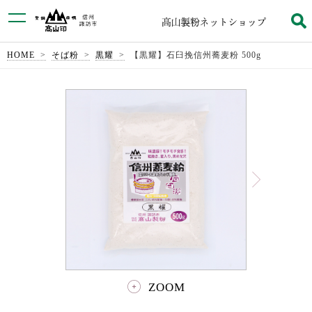
HOME
そば粉
黒耀
【黒耀】石臼挽信州蕎麦粉 500g
ZOOM