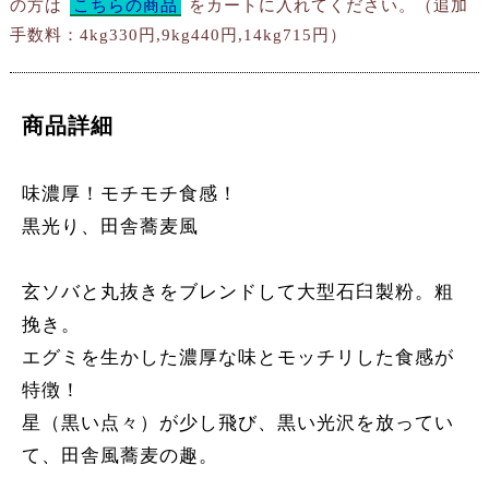
の方は
こちらの商品
をカートに入れてください。
（追加
手数料：4kg330円,9kg440円,14kg715円）
商品詳細
味濃厚！モチモチ食感！
黒光り、田舎蕎麦風
玄ソバと丸抜きをブレンドして大型石臼製粉。粗
挽き。
エグミを生かした濃厚な味とモッチリした食感が
特徴！
星（黒い点々）が少し飛び、黒い光沢を放ってい
て、田舎風蕎麦の趣。