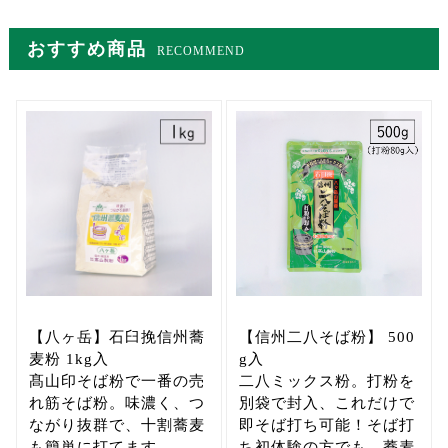
おすすめ商品
RECOMMEND
【八ヶ岳】石臼挽信州蕎
【信州二八そば粉】 500
麦粉 1kg入
g入
髙山印そば粉で一番の売
二八ミックス粉。打粉を
れ筋そば粉。味濃く、つ
別袋で封入、これだけで
ながり抜群で、十割蕎麦
即そば打ち可能！そば打
も簡単に打てます。
ち初体験の方でも、蕎麦