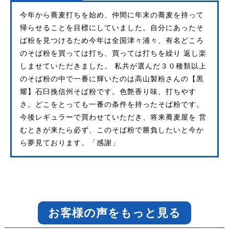
今年から蕎麦打ちを始め、仲間に年末の蕎麦を持って
帰らせることを目標にしていました。自分にあったそ
ば粉を見つけるため今年は全国津々浦々、有名どころ
のそば粉を買っては打ち、買っては打ちを繰り 返し楽
しませていただきました。 私共が選んだ３０種類以上
のそば粉の中で一番に輝いたのは高山製粉さんの【黒
耀】石臼挽信州そば粉です。色艶香り味、打ちやす
さ。どこをとっても一番の条件を持ったそば粉です。
今後レギュラーで買わせていただき、将来蕎麦屋を 営
むときが来たら必ず、このそば粉で勝負したいと今か
ら夢見ております。「感謝」
お客様の声をもっと見る