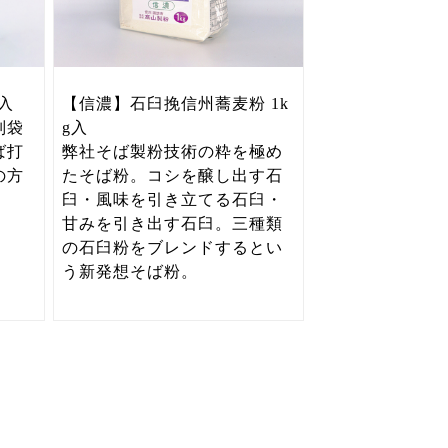
入
【信濃】石臼挽信州蕎麦粉 1k
別袋
g入
ば打
弊社そば製粉技術の粋を極め
の方
たそば粉。コシを醸し出す石
臼・風味を引き立てる石臼・
甘みを引き出す石臼。三種類
の石臼粉をブレンドするとい
う新発想そば粉。