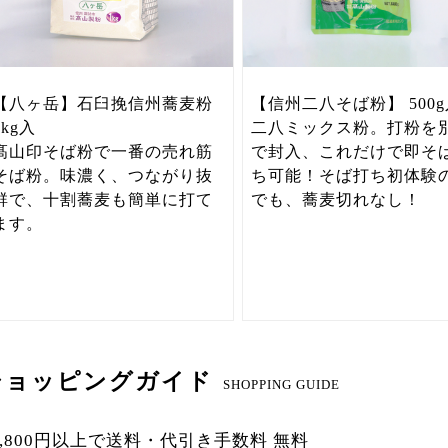
【八ヶ岳】石臼挽信州蕎麦粉
【信州二八そば粉】 500g
1kg入
二八ミックス粉。打粉を
髙山印そば粉で一番の売れ筋
で封入、これだけで即そ
そば粉。味濃く、つながり抜
ち可能！そば打ち初体験
群で、十割蕎麦も簡単に打て
でも、蕎麦切れなし！
ます。
ショッピングガイド
SHOPPING GUIDE
0,800円以上で
送料・代引き手数料 無料