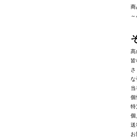
商
～
髙
皆
さ
な
当
個
特
個
送
お