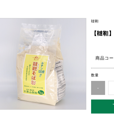
韃靼
【韃靼】
商品コー
数量
-