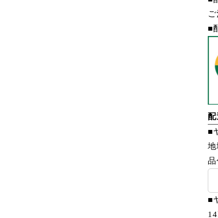
ご
■
配
■
地
品
■
1