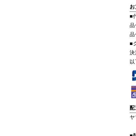
お
■
品
品
■
決
以
配
ヤ
■