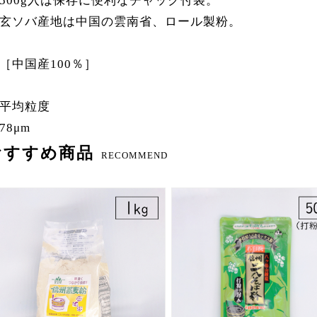
500g入は保存に便利なチャック付袋。
玄ソバ産地は中国の雲南省、ロール製粉。
［中国産100％］
平均粒度
78μm
おすすめ商品
RECOMMEND