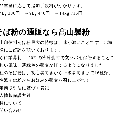
品重量に応じて追加手数料がかかります。
4kg 330円、～9kg 440円、～14kg 715円
そば粉の通販なら
髙山製粉
山印信州そば粉最大の特徴は、味が濃いことです。北海
様にご好評を頂いております。
らに業界初！-20℃の冷凍倉庫で玄ソバを保管するこ
強い風味、薄緑色の蕎麦が打てるようになりました。
社のそば粉は、初心者向きから上級者向きまで16種類
性派そば粉からお好みの蕎麦を召し上がれ！
定商取引法に基づく表記
人情報保護方針
料について
問い合わせ