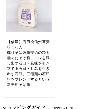
【信濃】石臼挽信州蕎麦
粉 1kg入
弊社そば製粉技術の粋を
極めたそば粉。コシを醸
し出す石臼・風味を引き
立てる石臼・甘みを引き
出す石臼。三種類の石臼
粉をブレンドするという
新発想そば粉。
ショッピングガイド
SHOPPING GUIDE