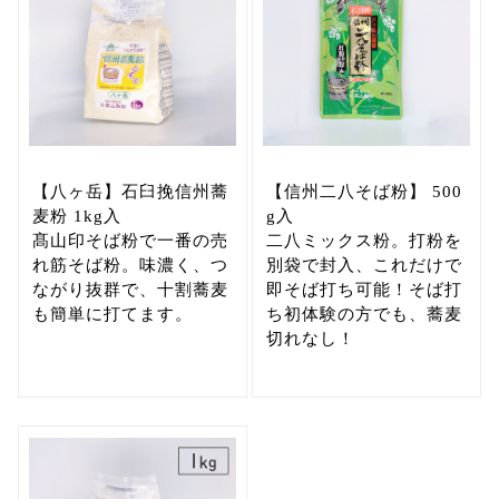
【八ヶ岳】石臼挽信州蕎
【信州二八そば粉】 500
麦粉 1kg入
g入
髙山印そば粉で一番の売
二八ミックス粉。打粉を
れ筋そば粉。味濃く、つ
別袋で封入、これだけで
ながり抜群で、十割蕎麦
即そば打ち可能！そば打
も簡単に打てます。
ち初体験の方でも、蕎麦
切れなし！