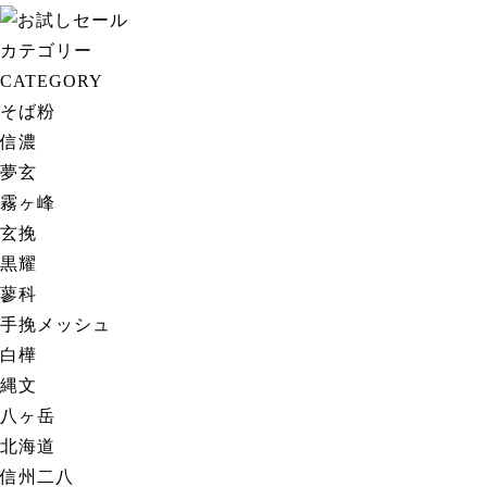
カテゴリー
CATEGORY
そば粉
各銘柄の特徴
信濃
夢玄
霧ヶ峰
玄挽
黒耀
蓼科
手挽メッシュ
白樺
縄文
八ヶ岳
北海道
信州二八